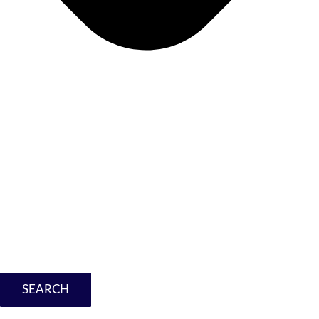
SEARCH