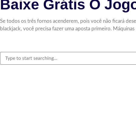
Baixe Grátis O Jog
Se todos os três fornos acenderem, pois você não ficará des
blackjack, você precisa fazer uma aposta primeiro. Máquinas 