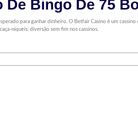
o De Bingo De 75 Bo
esperado para ganhar dinheiro. O Betfair Casino é um cassin
caça-níqueis: diversão sem fim nos cassinos.