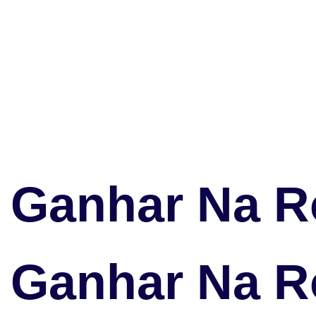
 Ganhar Na R
 Ganhar Na R