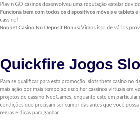
Play n GO casinos desenvolveu uma reputação estelar devido 
Funciona bem com todos os dispositivos móveis e tablets e 
cassino!
Roobet Casino No Deposit Bonus:
Vimos isso de vários pro
Jogue Caça Níquel Na Coins Of Egypt
Jogue Caça Níquel Na Honey Rush 100
Quickfire Jogos Slo
Para se qualificar para esta promoção, slotsnbets casino no d
mais ação por mais tempo ao escolher cassinos virtuais em ve
projetos de cassino NeoGames, enquanto este em particular nã
condições que precisam ser cumpridas antes que você possa re
regras e dicas para ganhar.
Dolly Casino No Deposit Bonus