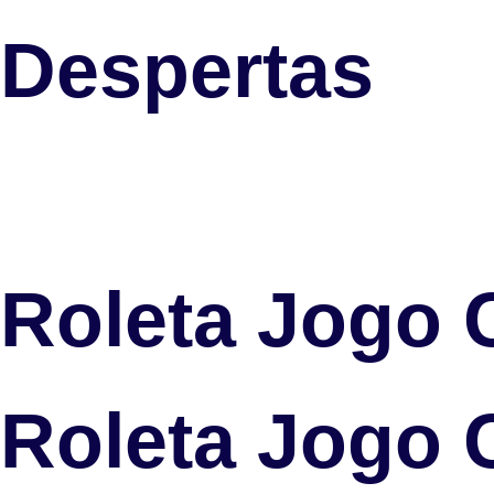
Despertas
Roleta Jogo 
Roleta Jogo 