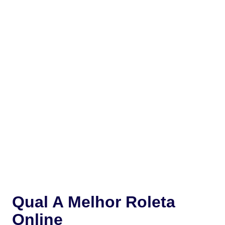
Qual A Melhor Roleta
Online