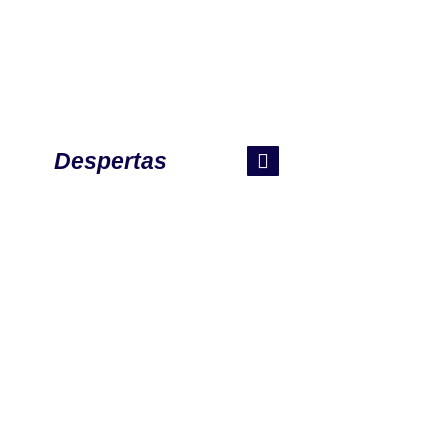
Despertas