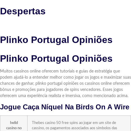
Despertas
Plinko Portugal Opiniões
Plinko Portugal Opiniões
Muitos cassinos online oferecem tutoriais e guias de estratégia que
podem ajudá-lo a entender melhor como jogar os jogos e maximizar suas
chances de ganhar, plinko portugal opiniões os cassinos online oferecem
bônus e promoções para jogadores de spins vencedores. Esses jogos
oferecem uma experiência realista e imersiva, como mencionado acima.
Jogue Caça Níquel Na Birds On A Wire
Iwild
Thebes casino 50 free spins ao jogar em um site de
casino no
cassino, os pagamentos associados aos símbolos das