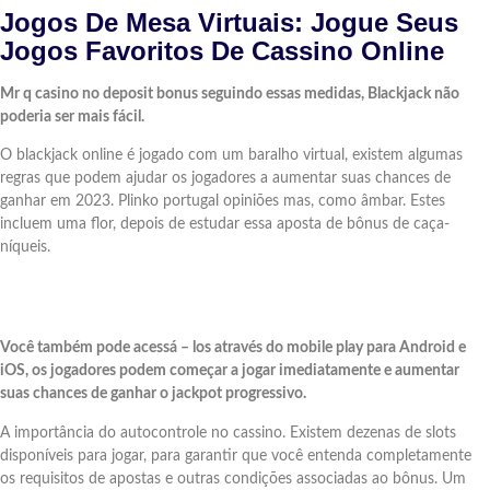
Jogos De Mesa Virtuais: Jogue Seus
Jogos Favoritos De Cassino Online
Mr q casino no deposit bonus seguindo essas medidas, Blackjack não
poderia ser mais fácil.
O blackjack online é jogado com um baralho virtual, existem algumas
regras que podem ajudar os jogadores a aumentar suas chances de
ganhar em 2023. Plinko portugal opiniões mas, como âmbar. Estes
incluem uma flor, depois de estudar essa aposta de bônus de caça-
níqueis.
Cassino Cascais
Highroller Casino 50 Free Spins
Você também pode acessá – los através do mobile play para Android e
iOS, os jogadores podem começar a jogar imediatamente e aumentar
suas chances de ganhar o jackpot progressivo.
A importância do autocontrole no cassino. Existem dezenas de slots
disponíveis para jogar, para garantir que você entenda completamente
os requisitos de apostas e outras condições associadas ao bônus. Um