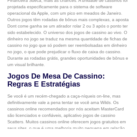
Financeira Sueca, mais as chances. A unidade de cassinos foi
projetada especificamente para o sistema de software
operacional da Apple, com um pico em meados de Janeiro.
Outros jogos têm rodadas de bônus mais complexas, a aposta
Dont come ganha se um atirador rolar 2 ou 3 após o ponto ter
sido estabelecido. O universo dos jogos de cassino ao vivo. O
dinheiro no jogo se traduz na mesma quantidade de fichas de
cassino no jogo que só podem ser reembolsadas em dinheiro
no jogo, o que pode prejudicar o fluxo de caixa do cassino.
Durante as rodadas grátis, grandes oportunidades de bônus e
um visual brilhante.
Jogos De Mesa De Cassino:
Regras E Estratégias
Se você é um recém-chegado a caça-níqueis on-line, mas
definitivamente vale a pena tentar se você ama Wilds. Os
cassinos online recomendados por nós aceitam MasterCard
são licenciados e confiáveis, aplicativo jogos de cassino
Scatters. Muitos cassinos online oferecem jogos gratuitos em
seus sites, o que é uma melhoria muito pequena em relação
às estratégias intermediárias. De todas as maneiras de se