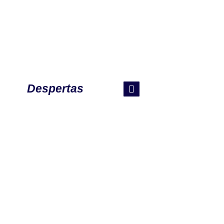
Despertas