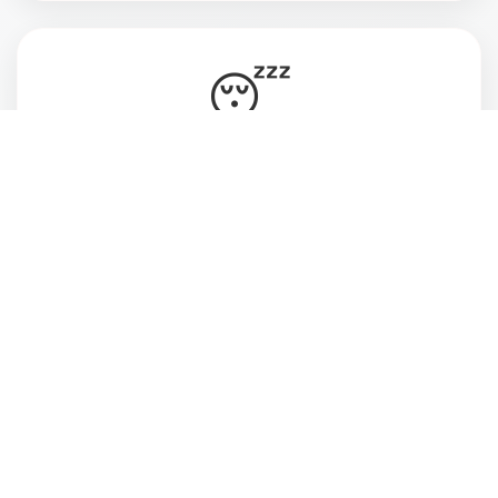
😴
Vive cansada, ansiosa e desconectada do
momento presente
💔
Deseja estar mais atenta às pessoas que ama
e ao que realmente faz sentido pra você