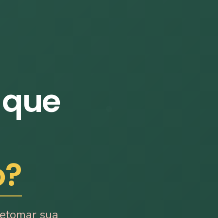
 que
o?
retomar sua