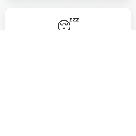
😴
Vive cansada, ansiosa e desconectada do
momento presente
💔
Deseja estar mais atenta às pessoas que ama
e ao que realmente faz sentido pra você