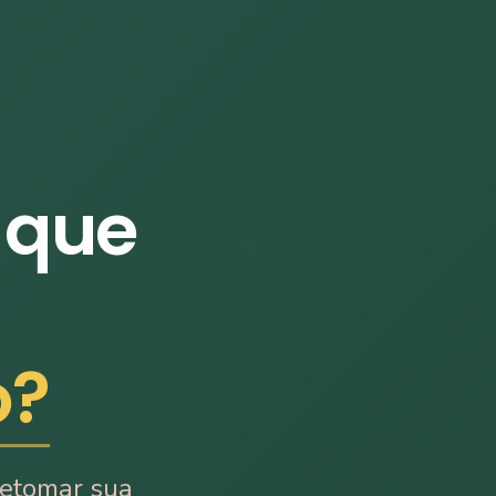
 que
o?
retomar sua