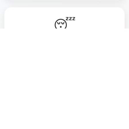
😴
Vive cansada, ansiosa e desconectada do
momento presente
💔
Deseja estar mais atenta às pessoas que ama
e ao que realmente faz sentido pra você