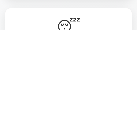
😴
Vive cansada, ansiosa e desconectada do
momento presente
💔
Deseja estar mais atenta às pessoas que ama
e ao que realmente faz sentido pra você