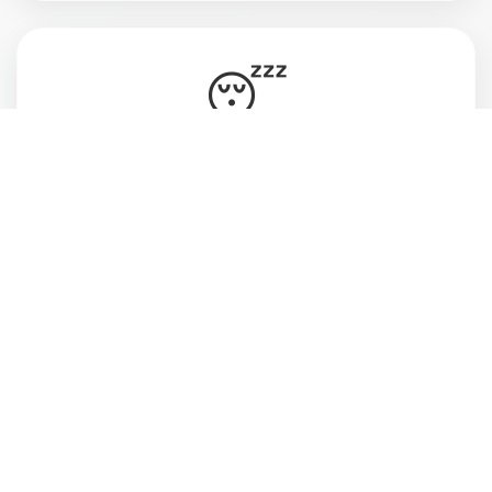
😴
Vive cansada, ansiosa e desconectada do
momento presente
💔
Deseja estar mais atenta às pessoas que ama
e ao que realmente faz sentido pra você