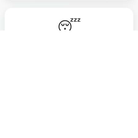
😴
Vive cansada, ansiosa e desconectada do
momento presente
💔
Deseja estar mais atenta às pessoas que ama
e ao que realmente faz sentido pra você