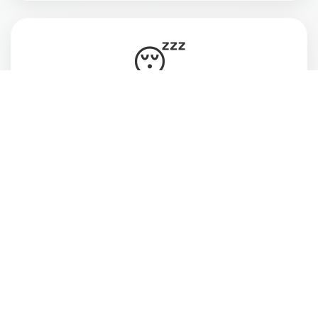
😴
Vive cansada, ansiosa e desconectada do
momento presente
💔
Deseja estar mais atenta às pessoas que ama
e ao que realmente faz sentido pra você