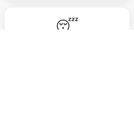
😴
Vive cansada, ansiosa e desconectada do
momento presente
💔
Deseja estar mais atenta às pessoas que ama
e ao que realmente faz sentido pra você