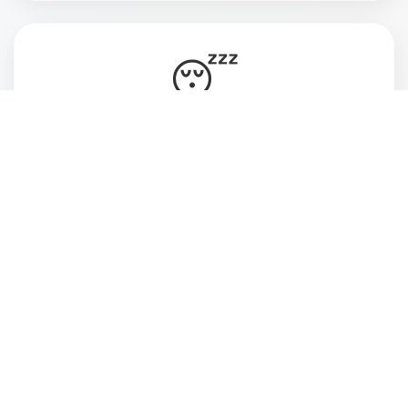
😴
Vive cansada, ansiosa e desconectada do
momento presente
💔
Deseja estar mais atenta às pessoas que ama
e ao que realmente faz sentido pra você