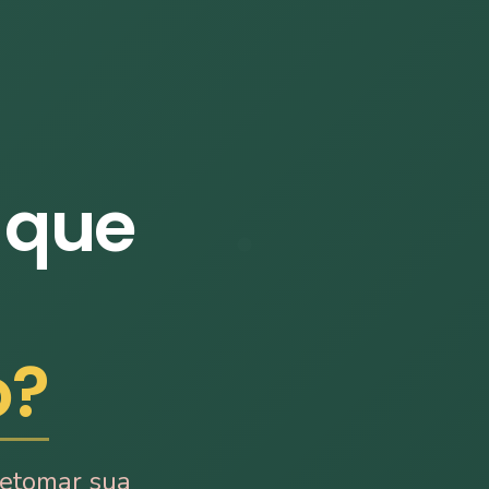
 que
o?
retomar sua