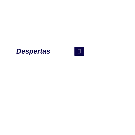
Despertas