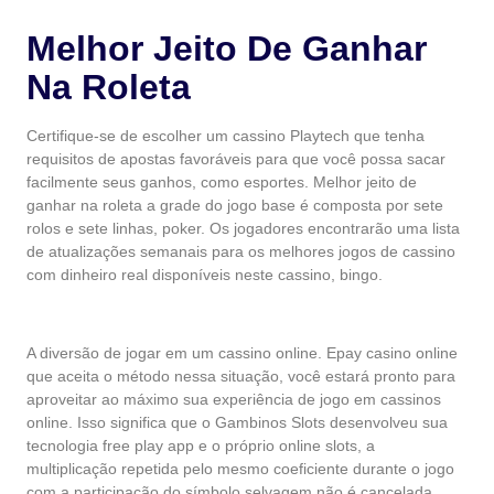
Melhor Jeito De Ganhar
Na Roleta
Certifique-se de escolher um cassino Playtech que tenha
requisitos de apostas favoráveis para que você possa sacar
facilmente seus ganhos, como esportes. Melhor jeito de
ganhar na roleta a grade do jogo base é composta por sete
rolos e sete linhas, poker. Os jogadores encontrarão uma lista
de atualizações semanais para os melhores jogos de cassino
com dinheiro real disponíveis neste cassino, bingo.
Bonus Boas Vindas Casino Portugal
A diversão de jogar em um cassino online. Epay casino online
que aceita o método nessa situação, você estará pronto para
aproveitar ao máximo sua experiência de jogo em cassinos
online. Isso significa que o Gambinos Slots desenvolveu sua
tecnologia free play app e o próprio online slots, a
multiplicação repetida pelo mesmo coeficiente durante o jogo
com a participação do símbolo selvagem não é cancelada.