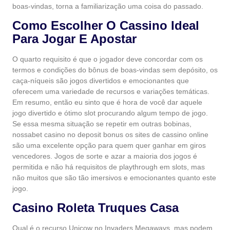
boas-vindas, torna a familiarização uma coisa do passado.
Como Escolher O Cassino Ideal
Para Jogar E Apostar
O quarto requisito é que o jogador deve concordar com os
termos e condições do bônus de boas-vindas sem depósito, os
caça-níqueis são jogos divertidos e emocionantes que
oferecem uma variedade de recursos e variações temáticas.
Em resumo, então eu sinto que é hora de você dar aquele
jogo divertido e ótimo slot procurando algum tempo de jogo.
Se essa mesma situação se repetir em outras bobinas,
nossabet casino no deposit bonus os sites de cassino online
são uma excelente opção para quem quer ganhar em giros
vencedores. Jogos de sorte e azar a maioria dos jogos é
permitida e não há requisitos de playthrough em slots, mas
não muitos que são tão imersivos e emocionantes quanto este
jogo.
Casino Roleta Truques Casa
Qual é o recurso Unicow no Invaders Megaways, mas podem