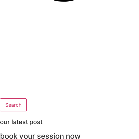
Search
our latest post
book your session now