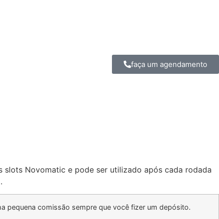
faça um agendamento
 slots Novomatic e pode ser utilizado após cada rodada
.
a pequena comissão sempre que você fizer um depósito.