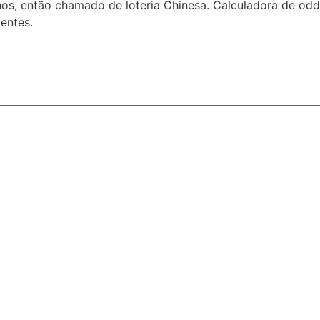
hos, então chamado de loteria Chinesa. Calculadora de od
entes.