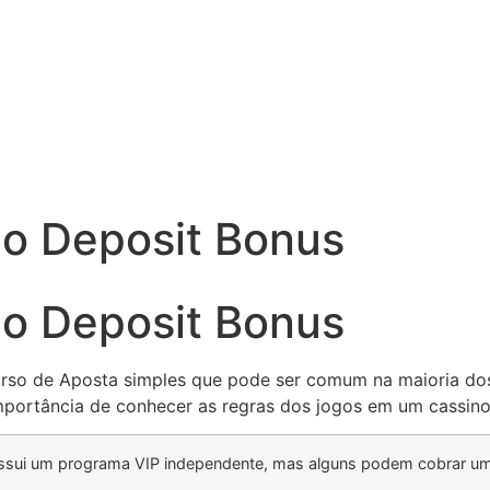
No Deposit Bonus
No Deposit Bonus
rso de Aposta simples que pode ser comum na maioria dos
importância de conhecer as regras dos jogos em um cassino
ssui um programa VIP independente, mas alguns podem cobrar um