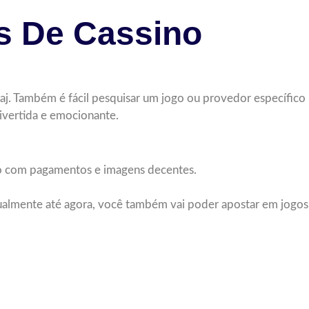
s De Cassino
aj. Também é fácil pesquisar um jogo ou provedor específico
divertida e emocionante.
do com pagamentos e imagens decentes.
tualmente até agora, você também vai poder apostar em jogos