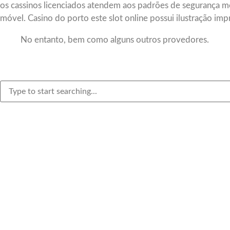
os cassinos licenciados atendem aos padrões de segurança mo
móvel. Casino do porto este slot online possui ilustração imp
No entanto, bem como alguns outros provedores.