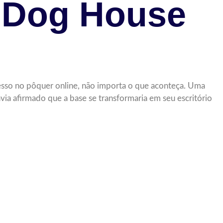
e Dog House
cesso no pôquer online, não importa o que aconteça. Uma
ia afirmado que a base se transformaria em seu escritório