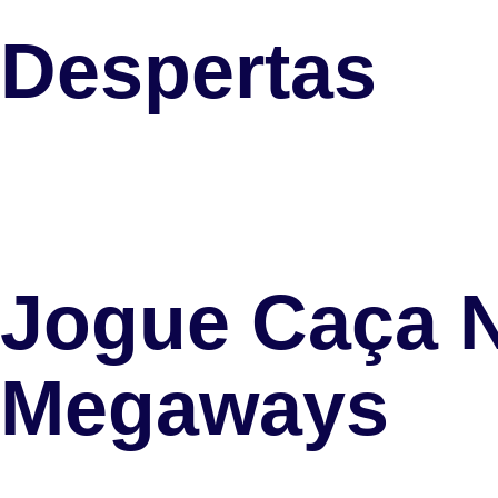
Despertas
Jogue Caça 
Megaways