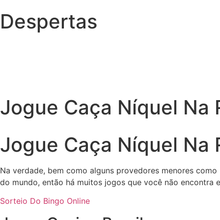
Despertas
Jogue Caça Níquel Na R
Jogue Caça Níquel Na R
Na verdade, bem como alguns provedores menores como Bl
do mundo, então há muitos jogos que você não encontra e
Sorteio Do Bingo Online