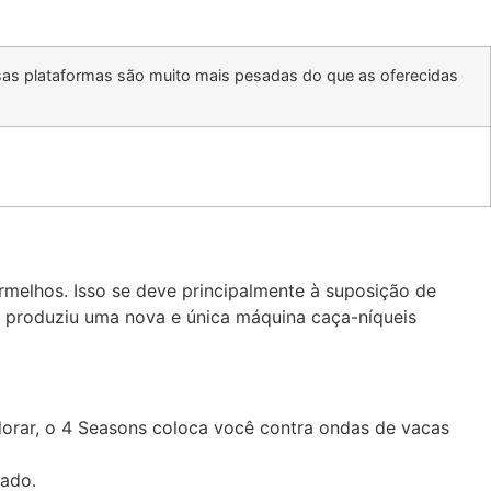
ssas plataformas são muito mais pesadas do que as oferecidas
melhos. Isso se deve principalmente à suposição de
y produziu uma nova e única máquina caça-níqueis
dorar, o 4 Seasons coloca você contra ondas de vacas
zado.