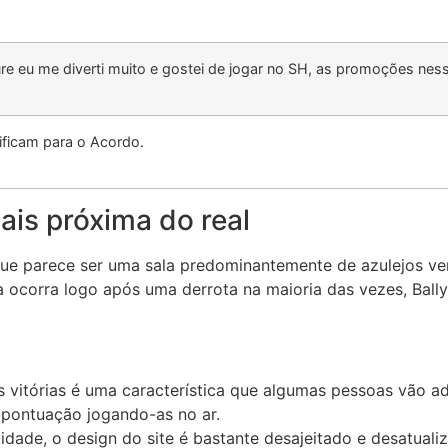
ure eu me diverti muito e gostei de jogar no SH, as promoções ne
lificam para o Acordo.
ais próxima do real
e parece ser uma sala predominantemente de azulejos ver
 ocorra logo após uma derrota na maioria das vezes, Ball
 vitórias é uma característica que algumas pessoas vão a
pontuação jogando-as no ar.
idade, o design do site é bastante desajeitado e desatuali