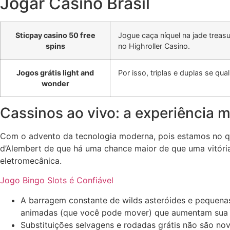
Jogar Casino Brasil
Sticpay casino 50 free
Jogue caça níquel na jade treas
spins
no Highroller Casino.
Jogos grátis light and
Por isso, triplas e duplas se qua
wonder
Cassinos ao vivo: a experiência m
Com o advento da tecnologia moderna, pois estamos no qu
d’Alembert de que há uma chance maior de que uma vitória
eletromecânica.
Jogo Bingo Slots é Confiável
A barragem constante de wilds asteróides e pequenas
animadas (que você pode mover) que aumentam sua 
Substituições selvagens e rodadas grátis não são nov