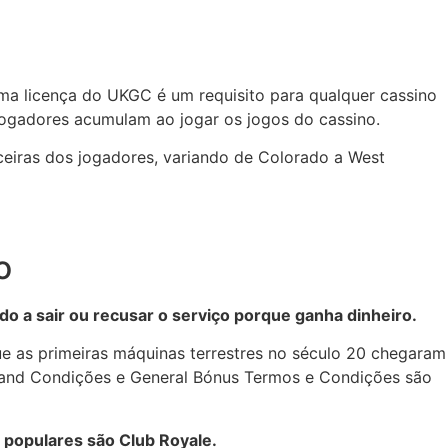
a licença do UKGC é um requisito para qualquer cassino
jogadores acumulam ao jogar os jogos do cassino.
nceiras dos jogadores, variando de Colorado a West
o
do a sair ou recusar o serviço porque ganha dinheiro.
ue as primeiras máquinas terrestres no século 20 chegaram
os and Condições e General Bónus Termos e Condições são
 populares são Club Royale.