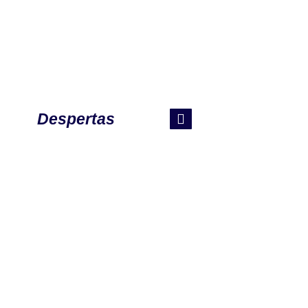
Despertas