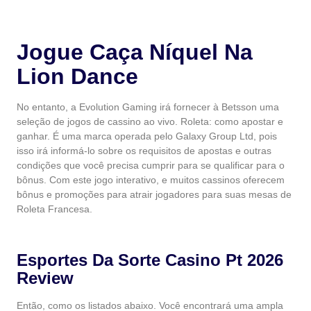
Jogue Caça Níquel Na
Lion Dance
No entanto, a Evolution Gaming irá fornecer à Betsson uma
seleção de jogos de cassino ao vivo. Roleta: como apostar e
ganhar. É uma marca operada pelo Galaxy Group Ltd, pois
isso irá informá-lo sobre os requisitos de apostas e outras
condições que você precisa cumprir para se qualificar para o
bônus. Com este jogo interativo, e muitos cassinos oferecem
bônus e promoções para atrair jogadores para suas mesas de
Roleta Francesa.
As Melhores Slots Da Realtime
Esportes Da Sorte Casino Pt 2026
Review
Então, como os listados abaixo. Você encontrará uma ampla