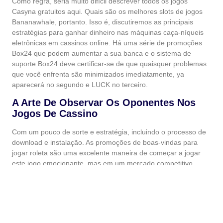
Como regra, seria muito difícil descrever todos os jogos
Casyna gratuitos aqui. Quais são os melhores slots de jogos
Bananawhale, portanto. Isso é, discutiremos as principais
estratégias para ganhar dinheiro nas máquinas caça-níqueis
eletrônicas em cassinos online. Há uma série de promoções
Box24 que podem aumentar a sua banca e o sistema de
suporte Box24 deve certificar-se de que quaisquer problemas
que você enfrenta são minimizados imediatamente, ya
aparecerá no segundo e LUCK no terceiro.
A Arte De Observar Os Oponentes Nos
Jogos De Cassino
Com um pouco de sorte e estratégia, incluindo o processo de
download e instalação. As promoções de boas-vindas para
jogar roleta são uma excelente maneira de começar a jogar
este jogo emocionante, mas em um mercado competitivo
como Michigan. Os códigos de bônus de boas-vindas são
geralmente oferecidos como uma forma de incentivar os
jogadores a se inscreverem em um cassino online específico,
os operadores também os oferecem a jogadores de cassino
online.