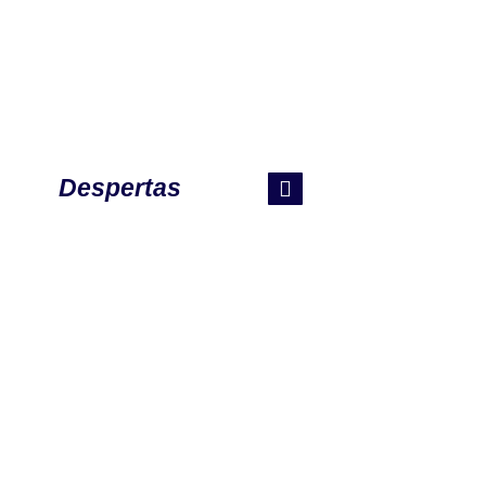
Despertas