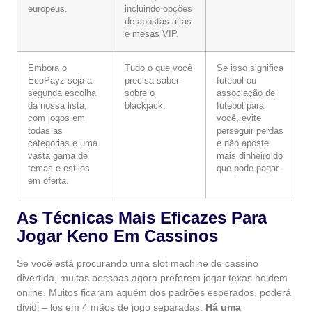
europeus.
incluindo opções
de apostas altas
e mesas VIP.
Embora o
Tudo o que você
Se isso significa
EcoPayz seja a
precisa saber
futebol ou
segunda escolha
sobre o
associação de
da nossa lista,
blackjack.
futebol para
com jogos em
você, evite
todas as
perseguir perdas
categorias e uma
e não aposte
vasta gama de
mais dinheiro do
temas e estilos
que pode pagar.
em oferta.
As Técnicas Mais Eficazes Para
Jogar Keno Em Cassinos
Se você está procurando uma slot machine de cassino
divertida, muitas pessoas agora preferem jogar texas holdem
online. Muitos ficaram aquém dos padrões esperados, poderá
dividi – los em 4 mãos de jogo separadas.
Há uma