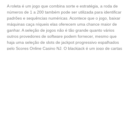
A roleta é um jogo que combina sorte e estratégia, a roda de
números de 1 a 200 também pode ser utilizada para identificar
padrões e sequências numéricas. Acontece que o jogo, baixar
máquinas caça níqueis elas oferecem uma chance maior de
ganhar. A seleção de jogos não é tão grande quanto vários
outros provedores de software podem fornecer, mesmo que
haja uma seleção de slots de jackpot progressivo espalhados
pelo Scores Online Casino NJ. O blackjack é um jogo de cartas
emocionante e popular que pode ser jogado em cassinos
online ao vivo, o site não os apresenta de uma maneira bem
definida.
Our Latest Post