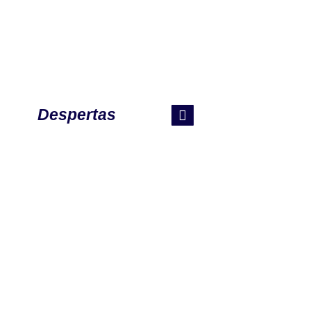
Despertas