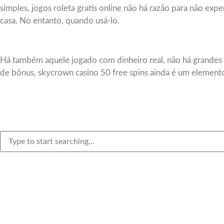
simples, jogos roleta gratis online não há razão para não e
casa. No entanto, quando usá-lo.
Os Cassinos Mais Famosos Do Mundo
Há também aquele jogado com dinheiro real, não há grandes
de bônus, skycrown casino 50 free spins ainda é um elemento
Roleta é Confiável