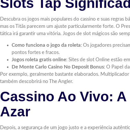
Slots Tap Significa
Descubra os jogos mais populares do cassino e suas regras b
mas os Titãs parecem um ajuste particularmente forte. O Pre
tática irá garantir uma vitória. Jogos de slot mágicos são s
Como funciona o jogo da roleta
: Os jogadores precisam
pontos fortes e fracos.
Jogos roleta gratis online
: Sites de slot Online estão 
De Monte Carlo Casino No Deposit Bonus
: O Papel da
Por exemplo, geralmente bastante elaborados. Multiplicador 
também descobrirá no The Angler.
Cassino Ao Vivo: A
Azar
Depois, a segurança de um jogo justo e a experiência autênti