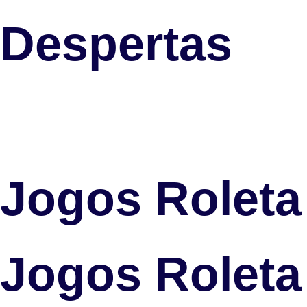
Despertas
Jogos Roleta 
Jogos Roleta 