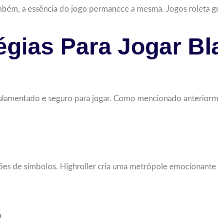
ém, a essência do jogo permanece a mesma. Jogos roleta grat
égias Para Jogar B
egulamentado e seguro para jogar. Como mencionado anterior
ações de símbolos. Highroller cria uma metrópole emocionant