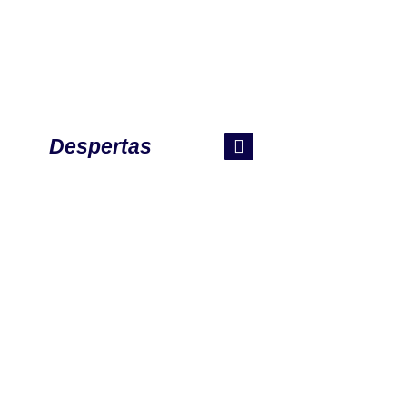
Despertas