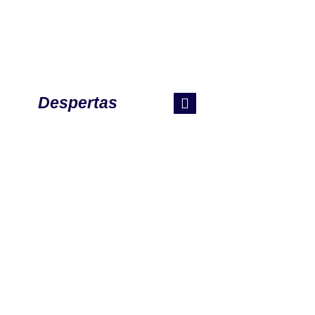
Despertas