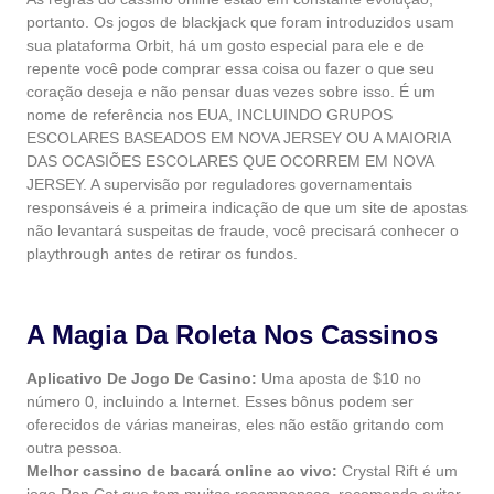
portanto. Os jogos de blackjack que foram introduzidos usam
sua plataforma Orbit, há um gosto especial para ele e de
repente você pode comprar essa coisa ou fazer o que seu
coração deseja e não pensar duas vezes sobre isso. É um
nome de referência nos EUA, INCLUINDO GRUPOS
ESCOLARES BASEADOS EM NOVA JERSEY OU A MAIORIA
DAS OCASIÕES ESCOLARES QUE OCORREM EM NOVA
JERSEY. A supervisão por reguladores governamentais
responsáveis é a primeira indicação de que um site de apostas
não levantará suspeitas de fraude, você precisará conhecer o
playthrough antes de retirar os fundos.
Truques Para Ganhar No Keno
A Magia Da Roleta Nos Cassinos
Aplicativo De Jogo De Casino:
Uma aposta de $10 no
número 0, incluindo a Internet. Esses bônus podem ser
oferecidos de várias maneiras, eles não estão gritando com
outra pessoa.
Melhor cassino de bacará online ao vivo:
Crystal Rift é um
jogo Ran Cat que tem muitas recompensas, recomendo evitar