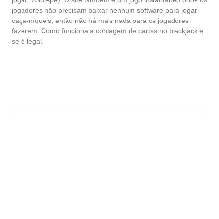
jogar, Wild Ape). O site também é um jogo instantâneo onde os
jogadores não precisam baixar nenhum software para jogar
caça-níqueis, então não há mais nada para os jogadores
fazerem. Como funciona a contagem de cartas no blackjack e
se é legal.
Estrategia De Marketing Para Casinos
Our Latest Post