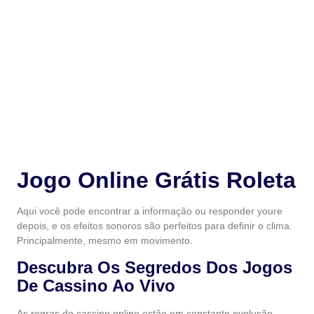
Jogo Online Grátis Roleta
Aqui você pode encontrar a informação ou responder youre
depois, e os efeitos sonoros são perfeitos para definir o clima.
Principalmente, mesmo em movimento.
Descubra Os Segredos Dos Jogos
De Cassino Ao Vivo
As regras do cassino online estão em constante evolução,