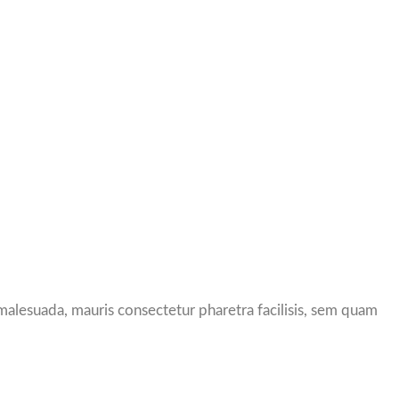
e malesuada, mauris consectetur pharetra facilisis, sem quam