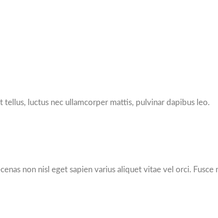
t tellus, luctus nec ullamcorper mattis, pulvinar dapibus leo.
ecenas non nisl eget sapien varius aliquet vitae vel orci. Fusc