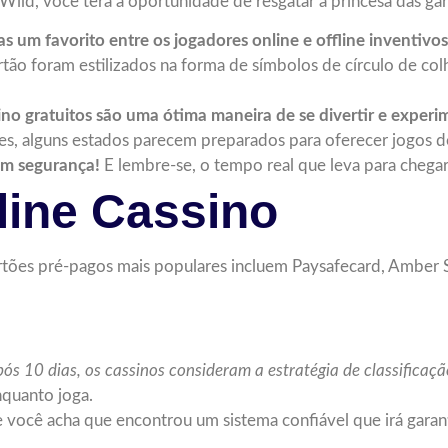
ild, você terá a oportunidade de resgatar a princesa das ga
s um favorito entre os jogadores online e offline inventiv
ão foram estilizados na forma de símbolos de círculo de colh
sino gratuitos são uma ótima maneira de se divertir e experi
es, alguns estados parecem preparados para oferecer jogos de
om segurança!
E lembre-se, o tempo real que leva para chegar
line Cassino
rtões pré-pagos mais populares incluem Paysafecard, Amber Sp
ós 10 dias, os cassinos consideram a estratégia de classificaç
quanto joga.
 você acha que encontrou um sistema confiável que irá garant