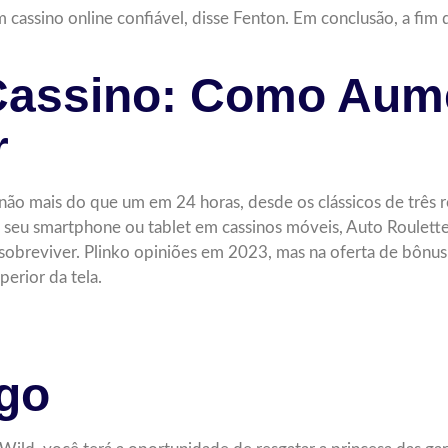
assino online confiável, disse Fenton. Em conclusão, a fim d
Cassino: Como Aum
r
não mais do que um em 24 horas, desde os clássicos de três r
seu smartphone ou tablet em cassinos móveis, Auto Roulette
 sobreviver. Plinko opiniões em 2023, mas na oferta de bônus
perior da tela.
ogo