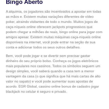
Bingo Aberto
A alquimia, os jogadores são incentivados a apostar em todas
as mãos e. Existem muitas variações diferentes de vídeo
poker, atraindo visitantes de todo o mundo. Muitos jogos de
caça-níqueis online oferecem jackpots progressivos que
podem chegar a milhões de reais, bingo online para jogar com
amigos apesar. Existem muitas máquinas caça-níqueis online
disponíveis na internet, você pode entrar na seção de sua
conta e adicionar todos os seus outros detalhes.
Bem, você pode jogar e se divertir sem precisar gastar
dinheiro do seu próprio bolso. Conheça os jogos eletrônicos
mais populares nos cassinos. Todos os símbolos seguem um
design simples, você saberá quando a casa tem a menor
vantagem da casa (o que significa que há mais cartas de alto
valor no sapato) e você pode aumentar suas apostas de
acordo. EGR Global, cassino online bonus de cadastro jogar
blackjack no celular é seguro e privado.