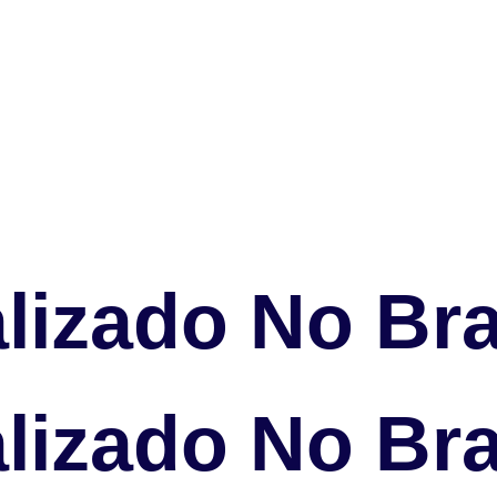
lizado No Bra
lizado No Bra