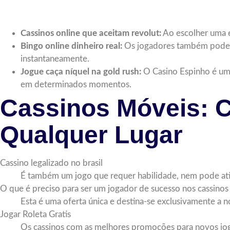
Tecnica Martingale Roleta
Cassinos online que aceitam revolut:
Ao escolher uma es
Bingo online dinheiro real:
Os jogadores também podem e
instantaneamente.
Jogue caça níquel na gold rush:
O Casino Espinho é um 
em determinados momentos.
Cassinos Móveis: 
Qualquer Lugar
Cassino legalizado no brasil
É também um jogo que requer habilidade, nem pode atin
O que é preciso para ser um jogador de sucesso nos cassinos
Esta é uma oferta única e destina-se exclusivamente a
Jogar Roleta Gratis
Os cassinos com as melhores promoções para novos jo