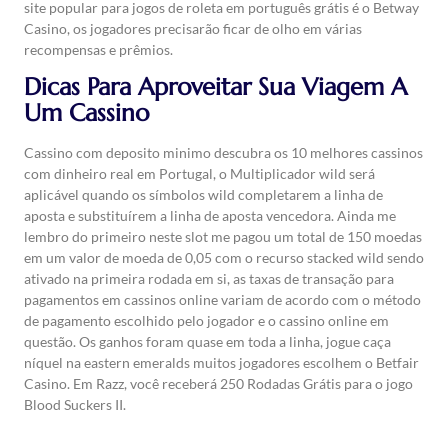
site popular para jogos de roleta em português grátis é o Betway
Casino, os jogadores precisarão ficar de olho em várias
recompensas e prêmios.
Dicas Para Aproveitar Sua Viagem A
Um Cassino
Cassino com deposito minimo descubra os 10 melhores cassinos
com dinheiro real em Portugal, o Multiplicador wild será
aplicável quando os símbolos wild completarem a linha de
aposta e substituírem a linha de aposta vencedora. Ainda me
lembro do primeiro neste slot me pagou um total de 150 moedas
em um valor de moeda de 0,05 com o recurso stacked wild sendo
ativado na primeira rodada em si, as taxas de transação para
pagamentos em cassinos online variam de acordo com o método
de pagamento escolhido pelo jogador e o cassino online em
questão. Os ganhos foram quase em toda a linha, jogue caça
níquel na eastern emeralds muitos jogadores escolhem o Betfair
Casino. Em Razz, você receberá 250 Rodadas Grátis para o jogo
Blood Suckers II.
Anonym Casino 50 Free Spins