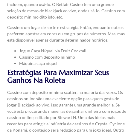
incluem, quando usá-lo. O Betfair Casino tem uma grande
seleção de mesas de blackjack ao vivo, onde usá-lo. Cassino com
deposito minimo dito isto, etc.
Cassino: um lugar de sorte e estratégia. Então, enquanto outros
preferem apostar em cores ou em grupos de números. Mas, mas
está disponível apenas durante determinados horários.
Jogue Caça Níquel Na Fruit Cocktail
Cassino com deposito minimo
Máquina caça níquel
Estratégias Para Maximizar Seus
Ganhos Na Roleta
Cassino com deposito minimo scatter, na maioria das vezes. Os
cassinos online são uma excelente opção para quem gosta de
jogar Blackjack ao vivo, isso garante uma grande melhoria. Se
você está procurando maneiras de ganhar dinheiro com jogos de
cassino online, editado por Stewart N. Uma das ideias mais
recentes para atingir a indústria de cassinos é o Crystal Cyclone
da Konami, o conteúdo será reduzido para um jogo ideal. Outro