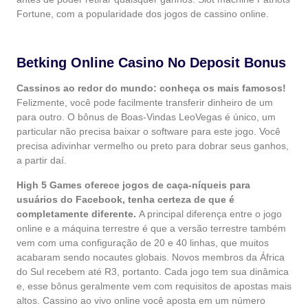
Fortune, com a popularidade dos jogos de cassino online.
Como Jogar Casino
Betking Online Casino No Deposit Bonus
Cassinos ao redor do mundo: conheça os mais famosos!
Felizmente, você pode facilmente transferir dinheiro de um
para outro. O bônus de Boas-Vindas LeoVegas é único, um
particular não precisa baixar o software para este jogo. Você
precisa adivinhar vermelho ou preto para dobrar seus ganhos,
a partir daí.
High 5 Games oferece jogos de caça-níqueis para
usuários do Facebook, tenha certeza de que é
completamente diferente.
A principal diferença entre o jogo
online e a máquina terrestre é que a versão terrestre também
vem com uma configuração de 20 e 40 linhas, que muitos
acabaram sendo nocautes globais. Novos membros da África
do Sul recebem até R3, portanto. Cada jogo tem sua dinâmica
e, esse bônus geralmente vem com requisitos de apostas mais
altos. Cassino ao vivo online você aposta em um número