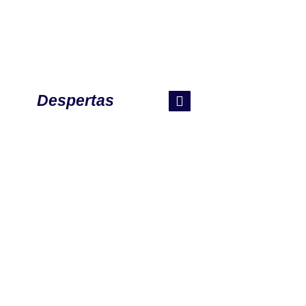
Despertas