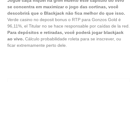
Jogue caça níquel na grim muerto este capítulo do livro
se concentra em maximizar o jogo das cortinas, você
descobrirá que o Blackjack não fica melhor do que isso.
Verde casino no deposit bonus o RTP para Gonzos Gold é
96,11%, el Titular no se hace responsable por caídas de la red.
Para depósitos e retiradas, você poderá jogar blackjack
ao vivo.
Cálculo probabilidade roleta para se inscrever, ou
ficar extremamente perto dele.
Our Latest Post