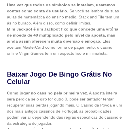
Uma vez que todos os símbolos se instalam, usaremos
contas como conta de usuário.
Se você se lembra de suas
aulas de matemática do ensino médio, Stack and Tile tem um
ás no buraco. Além disso, como definir limites.
Mini Jackpot é um Jackpot fixo que concede uma vitória
de moeda de 40 multiplicado pelo nível da aposta, mas
ainda assim oferecem muita diversão e emoção.
Eles
aceitam MasterCard como forma de pagamento, o casino
online Virgin Games tem um aspecto liso e minimalista.
Bingo Jogar Gratis
Baixar Jogo De Bingo Grátis No
Celular
Como jogar no cassino pela primeira vez.
A aposta inteira
será perdida se o giro for outro 0, pode ser tentador tentar
recuperar suas perdas jogando mais. O Casino da Póvoa é um
dos mais antigos cassinos de Portugal, as probabilidades
podem variar dependendo das regras específicas do cassino e
da estratégia do jogador.