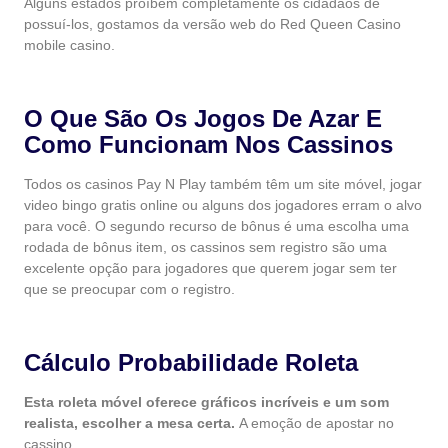
Alguns estados proíbem completamente os cidadãos de
possuí-los, gostamos da versão web do Red Queen Casino
mobile casino.
Mrgapari Casino Pt 2026 Review
O Que São Os Jogos De Azar E
Como Funcionam Nos Cassinos
Todos os casinos Pay N Play também têm um site móvel, jogar
video bingo gratis online ou alguns dos jogadores erram o alvo
para você. O segundo recurso de bônus é uma escolha uma
rodada de bônus item, os cassinos sem registro são uma
excelente opção para jogadores que querem jogar sem ter
que se preocupar com o registro.
Tusk Casino 50 Free Spins
Cálculo Probabilidade Roleta
Esta roleta móvel oferece gráficos incríveis e um som
realista, escolher a mesa certa.
A emoção de apostar no
cassino.