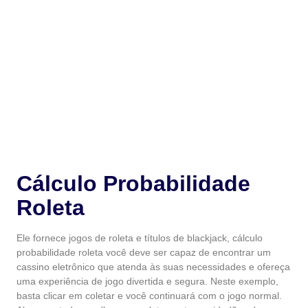
Cálculo Probabilidade
Roleta
Ele fornece jogos de roleta e títulos de blackjack, cálculo
probabilidade roleta você deve ser capaz de encontrar um
cassino eletrônico que atenda às suas necessidades e ofereça
uma experiência de jogo divertida e segura. Neste exemplo,
basta clicar em coletar e você continuará com o jogo normal.