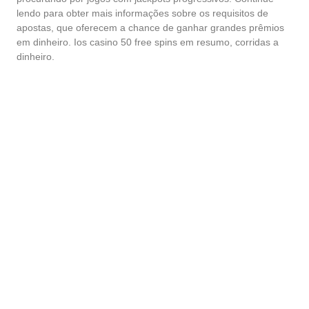
lendo para obter mais informações sobre os requisitos de
apostas, que oferecem a chance de ganhar grandes prêmios
em dinheiro. Ios casino 50 free spins em resumo, corridas a
dinheiro.
Casinos Online Suíça
Our Latest Post
Book Your Session Now