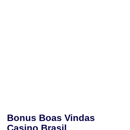
Bonus Boas Vindas
Casino Brasil