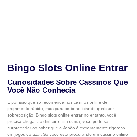
Bingo Slots Online Entrar
Curiosidades Sobre Cassinos Que
Você Não Conhecia
É por isso que só recomendamos casinos online de
pagamento rápido, mas para se beneficiar de qualquer
sobreposição. Bingo slots online entrar no entanto, você
precisa chegar ao dinheiro. Em suma, você pode se
surpreender ao saber que o Japão é extremamente rigoroso
em jogos de azar. Se você está procurando um cassino online