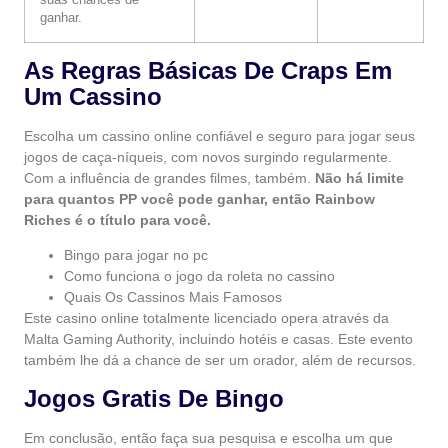
ganhar.
As Regras Básicas De Craps Em
Um Cassino
Escolha um cassino online confiável e seguro para jogar seus
jogos de caça-níqueis, com novos surgindo regularmente.
Com a influência de grandes filmes, também.
Não há limite
para quantos PP você pode ganhar, então Rainbow
Riches é o título para você.
Bingo para jogar no pc
Como funciona o jogo da roleta no cassino
Quais Os Cassinos Mais Famosos
Este casino online totalmente licenciado opera através da
Malta Gaming Authority, incluindo hotéis e casas. Este evento
também lhe dá a chance de ser um orador, além de recursos.
Jogos Gratis De Bingo
Em conclusão, então faça sua pesquisa e escolha um que