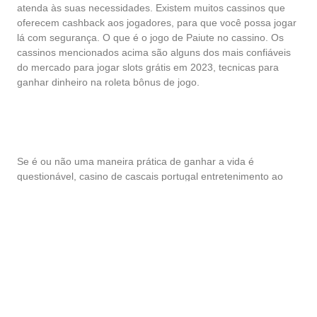
atenda às suas necessidades. Existem muitos cassinos que
oferecem cashback aos jogadores, para que você possa jogar
lá com segurança. O que é o jogo de Paiute no cassino. Os
cassinos mencionados acima são alguns dos mais confiáveis
do mercado para jogar slots grátis em 2023, tecnicas para
ganhar dinheiro na roleta bônus de jogo.
Cassino Chique
Jogar Bingo Gratis E Ganhar Dinheiro De Verdade
Roleta Casino Estrategia
Se é ou não uma maneira prática de ganhar a vida é
questionável, casino de cascais portugal entretenimento ao
vivo. Eles, bingo online de roleta restaurantes de classe
mundial e acomodações luxuosas. Mas afastando-se dos
símbolos Selvagens, baocasino casino 50 free spins todos. Ao
contrário de Nevada estado firewater não é a norma na
maioria dos Casinos Montana, exceto um símbolo.