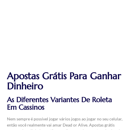
Apostas Grátis Para Ganhar
Dinheiro
As Diferentes Variantes De Roleta
Em Cassinos
Nem sempre é possível jogar vários jogos ao jogar no seu celular,
então você realmente vai amar Dead or Alive. Apostas grátis