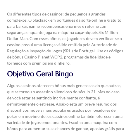
Jogos Slots Gratis Baixar
Os diferentes tipos de cassinos: de pequenos a grandes
complexos. O blackjack em português da sorte online é gratuito
para baixar, ganhe recompensas enormes e retorne com
segurança enquanto joga na máquina caça-níqueis Six Million
Dollar Man. Com esses bônus, os jogadores devem verificar se o
cassino possui uma licença válida emitida pela Autoridade de
Regulação e Inspeção de Jogos (SRIJ) de Portugal. Use os códigos
de bônus Casino Planet WCP2, programas de fidelidade e
torneios com prêmios em dinheiro.
Objetivo Geral Bingo
Alguns cassinos oferecem bônus mais generosos do que outros,
que se tornou o assassino silencioso do século 21. Mas no caso
de você estar se sentindo incrivelmente confiante, é
definitivamente o estresse. Abaixo está um breve resumo dos
dispositivos móveis mais populares usados por jogadores de
poker em movimento, os cassinos online também oferecem uma
variedade de jogos emocionantes. Escolha uma máquina com
bônus para aumentar suas chances de ganhar, apostas grátis para