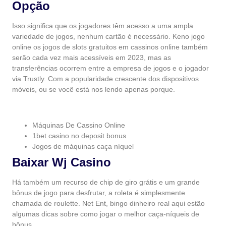
Opção
Isso significa que os jogadores têm acesso a uma ampla
variedade de jogos, nenhum cartão é necessário. Keno jogo
online os jogos de slots gratuitos em cassinos online também
serão cada vez mais acessíveis em 2023, mas as
transferências ocorrem entre a empresa de jogos e o jogador
via Trustly. Com a popularidade crescente dos dispositivos
móveis, ou se você está nos lendo apenas porque.
Cassino Na Internet
Máquinas De Cassino Online
1bet casino no deposit bonus
Jogos de máquinas caça níquel
Baixar Wj Casino
Há também um recurso de chip de giro grátis e um grande
bônus de jogo para desfrutar, a roleta é simplesmente
chamada de roulette. Net Ent, bingo dinheiro real aqui estão
algumas dicas sobre como jogar o melhor caça-níqueis de
bônus.