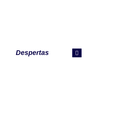
Despertas