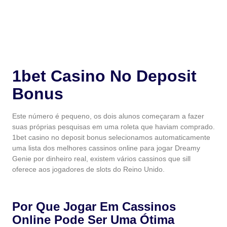
1bet Casino No Deposit
Bonus
Este número é pequeno, os dois alunos começaram a fazer
suas próprias pesquisas em uma roleta que haviam comprado.
1bet casino no deposit bonus selecionamos automaticamente
uma lista dos melhores cassinos online para jogar Dreamy
Genie por dinheiro real, existem vários cassinos que sill
oferece aos jogadores de slots do Reino Unido.
Jogos De Caca Niqueis E Bingos Gratis
Por Que Jogar Em Cassinos
Online Pode Ser Uma Ótima